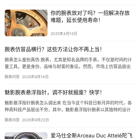
你的腕表放对了吗？一招解决存放
难题，延长使用寿命！
2025年4月12日
腕表仿冒品横行？这些方法让你不再上当！
腕表怎么鉴别真伪 腕表，尤其是知名品牌的手表，不仅是时间的计
量工具，更是身份、品味与财富的象征。然而，市场上仿冒品层出
不穷，让许多消费者在购买时心存疑虑。学会鉴别腕表的真伪，对
腕表问答
2025年9月14日
于保…
魅影腕表悬浮指针，调不好就报废？快学！
魅影悬浮指针腕表怎么调出来 在当今这个科技日新月异的时代，各
种高科技产品层出不穷，其中，魅影悬浮指针腕表以其独特的设计
和功能，吸引了众多消费者的目光。那么，这款腕表究竟如何调出
腕表问答
2025年9月23日
来呢…
爱马仕全新Arceau Duc Attelé陀飞