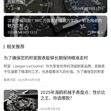
脱颖而出？
上一篇
2024年5月25日 22:13
汉密尔顿同款！IWC万国表太浩湖万年历，彩色陶瓷的
魅力工程
2024年5月26日 13:12
下一篇
相关推荐
为了确保您的积家腕表能够长期保持精准走时
积家（Jaeger-LeCoultre）作为享誉世界的顶级制表品牌，其腕表
不仅凝聚了精湛的工艺，也承载着非凡的价值。为了确保您的积家
腕表能够长期保持精准走时、优雅外观和卓越性能，正…
腕表问答
2025年10月15日
2025年海鸥机械手表盘点：性价比
之王，你选哪款？
2025年3月3日