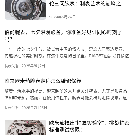
轮三问腕表：制表艺术的巅峰之
作，你能抵挡住它的魅力吗？
2024年5月24日
伯爵腕表，七夕浪漫必备，你准备好见证同心时刻了
吗？
一年一度的七夕佳节，被誉为中国的情人节，是恋人们表达爱意、
传递祝福的美好时刻。在这个浪漫的日子里，PIAGET伯爵以其精湛
工艺与独特设计，倾心打造了一系列七夕臻礼，为恋人们献上一份…
腕表问答
2025年8月2日
南京欧米茄腕表走停怎么维修保养
随着生活水平的提高，越来越多的人开始关注腕表，尤其是知名品
牌如欧米茄。然而，在使用过程中，腕表可能会出现走停现象，这
无疑会影响佩戴者的心情。那么，南京地区的欧米茄腕表走停后，
腕表问答
2025年7月25日
我们应…
欧米茄推出”精准实验室”，挑战精密
标准测试极限！