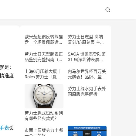
欧米茄超霸反转熊猫
劳力士日志型 高端
盘｜全场景佩戴适配
复刻/仿原刻表 主流
指南
式样大全
劳力士日志型腕表正
SAGA 世家表登陆第
品鉴别完整指南（普
31 届深圳钟表展，
通人可实操）
「花开有时」高级珠
就是：
宝腕表惊艳亮相
上海6月压轴大展｜
内马尔世界杯百万美
精准度
Rolex劳力士「蚝式
元腕表！品牌、型
传奇」全球首展，百
号、工艺、稀缺度全
年制表史诗独家呈现
解析
劳力士绿水鬼手表外
国原版完整解析
劳力士蚝式恒动系列
有哪些经典款式？
手表
设
市面上原版劳力士哪
一个厂的好