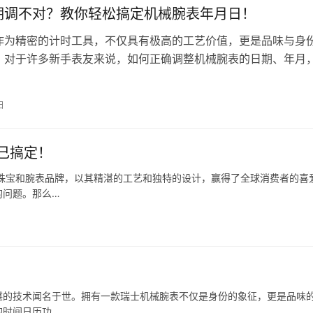
期调不对？教你轻松搞定机械腕表年月日！
作为精密的计时工具，不仅具有极高的工艺价值，更是品味与身
，对于许多新手表友来说，如何正确调整机械腕表的日期、年月
人困扰的问题。本文将为您详细解析…
日
己搞定！
珠宝和腕表品牌，以其精湛的工艺和独特的设计，赢得了全球消费者的喜
的问题。那么…
湛的技术闻名于世。拥有一款瑞士机械腕表不仅是身份的象征，更是品味
的时间日历功…