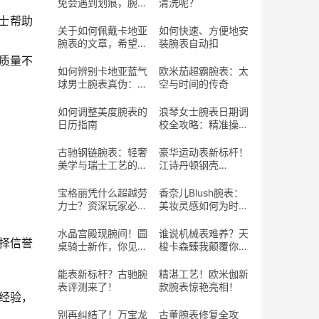
免会遇到划痕，腕表
清洗呢？
表带划痕到底该怎么
人士帮助
处理呢？
关于如何佩戴卡地亚
如何快速、方便地安
腕表的文章，希望能
装腕表自动扣
帮助您优雅地佩戴您
质量不
的爱表
如何辨别卡地亚蓝气
欧米茄超霸腕表：太
球男士腕表真伪：实
空与时间的传奇
用指南
如何调整美度腕表的
浪琴女士腕表日期调
日历指南
校全攻略：精准操作
与避坑指南
古驰钢链腕表：轻奢
豪华运动表新标杆！
美学与瑞士工艺的完
江诗丹顿钢壳
美交融
Ref.222值得期待？
宝格丽凭什么超越劳
香奈儿Blush腕表：
力士？资深玩家必
美妆灵感如何为时间
看！
“上妆”？
水晶宫殿现腕间！圆
谁说机械表难养？天
择信誉
桌骑士新作，你见过
梭卡森臻我颠覆你的
这样的工艺吗？
认知！
能表新标杆？古驰腕
精湛工艺！欧米伽新
表评测来了！
款腕表惊艳亮相！
经验，
别再纠结了！万宝龙
古董腕表修复全攻