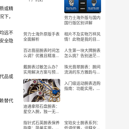
材质或精
况下，
劳力士海外版与国内
国行版区别详解
度均远不
劳力士海外原版手表
相片不及实物万样风
全面解析
情！此物是我的目标
安全隐
情表
百达翡丽腕表时间怎
人生第一块大牌腕表
么调？优雅且精准的
怎么挑？告别迷茫，
操作指南
找到你的“腕”上珍宝
戴腕表过敏怎么办？
珠光翡翠腕表：腕间
实用解决方案与预防
流淌的东方雅韵与自
代品或
建议
然灵气
入门级运动腕表选购
指南：功能实用，助
力运动
赖替代
迪通拿陨石盘腕表：
星空入腕，独一无二
的艺术珍品
指针式石英腕表保养
宝珀女士腕表系列：
指南：简单实用，延
低调优雅，诠释女性