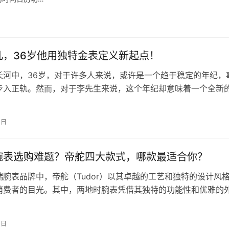
凡，36岁他用独特金表定义新起点！
长河中，36岁，对于许多人来说，或许是一个趋于稳定的年纪，
步入正轨。然而，对于李先生来说，这个年纪却意味着一个全新
一块独特的金表，为自己的人生按下…
3日
腕表选购难题？帝舵四大款式，哪款最适合你？
端腕表品牌中，帝舵（Tudor）以其卓越的工艺和独特的设计风
消费者的目光。其中，两地时腕表凭借其独特的功能性和优雅的
多表迷的心头好。然而，面对帝…
3日