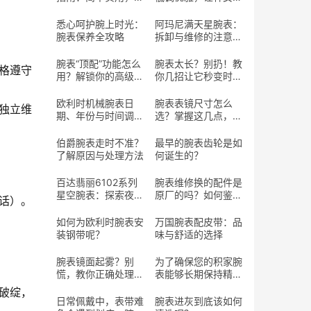
长寿命
魅力
：
悉心呵护腕上时光：
阿玛尼满天星腕表：
腕表保养全攻略
拆卸与维修的注意事
项
腕表“顶配”功能怎么
腕表太长？别扔！教
格遵守
用？解锁你的高级腕
你几招让它秒变时尚
表潜藏魅力
单品
欧利时机械腕表日
腕表表镜尺寸怎么
独立维
期、年份与时间调整
选？掌握这几点，选
指南
对心仪腕表
伯爵腕表走时不准？
最早的腕表齿轮是如
了解原因与处理方法
何诞生的？
百达翡丽6102系列
腕表维修换的配件是
星空腕表：探索夜空
原厂的吗？如何鉴定
话）。
的腕上艺术
真假的配件？
如何为欧利时腕表安
万国腕表配皮带：品
装钢带呢？
味与舒适的选择
腕表镜面起雾？别
为了确保您的积家腕
慌，教你正确处理方
表能够长期保持精准
法
走时
破绽，
日常佩戴中，表带难
腕表进灰到底该如何