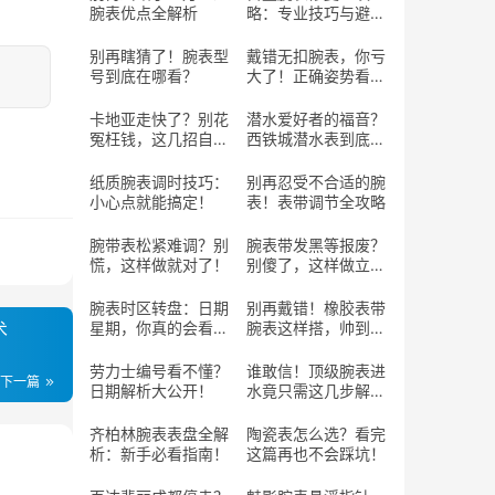
腕表优点全解析
略：专业技巧与避坑
指南
别再瞎猜了！腕表型
戴错无扣腕表，你亏
号到底在哪看？
大了！正确姿势看这
里！
卡地亚走快了？别花
潜水爱好者的福音？
冤枉钱，这几招自己
西铁城潜水表到底行
搞定！
不行？
纸质腕表调时技巧：
别再忍受不合适的腕
小心点就能搞定！
表！表带调节全攻略
腕带表松紧难调？别
腕表带发黑等报废？
慌，这样做就对了！
别傻了，这样做立马
焕新！
腕表时区转盘：日期
别再戴错！橡胶表带
术
星期，你真的会看
腕表这样搭，帅到回
吗？
头率100%！
劳力士编号看不懂？
谁敢信！顶级腕表进
下一篇
日期解析大公开！
水竟只需这几步解
决？
齐柏林腕表表盘全解
陶瓷表怎么选？看完
析：新手必看指南！
这篇再也不会踩坑！