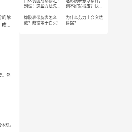
百达翡丽成都停走？
魅影腕表悬浮指针，
别慌！这些方法先试
调不好就报废？快
试！
学！
份的象
橡胶表带腕表怎么
为什么劳力士会突然
戴？戴错等于白买！
停摆？
，成为
爱。然
的体现。