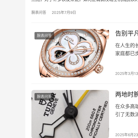
腕表问答
2025年7月9日
告别平
腕表问答
在人生的
家庭都已
点。他用
2025年3月1
两地时
腕表问答
在众多高
引了无数
成为了许
2025年6月2