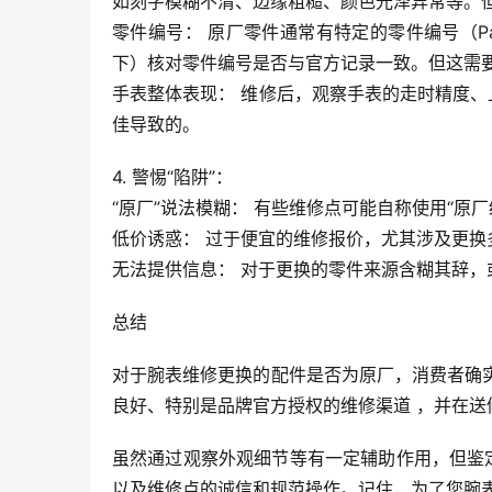
如刻字模糊不清、边缘粗糙、颜色光泽异常等。
零件编号： 原厂零件通常有特定的零件编号（Pa
下）核对零件编号是否与官方记录一致。但这需
手表整体表现： 维修后，观察手表的走时精度
佳导致的。
4. 警惕“陷阱”：
“原厂”说法模糊： 有些维修点可能自称使用“原
低价诱惑： 过于便宜的维修报价，尤其涉及更
无法提供信息： 对于更换的零件来源含糊其辞
总结
对于腕表维修更换的配件是否为原厂，消费者确
良好、特别是品牌官方授权的维修渠道 ，并在送
虽然通过观察外观细节等有一定辅助作用，但鉴
以及维修点的诚信和规范操作。记住，为了您腕