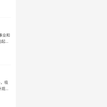
事业和
的起
格，吸
外观，