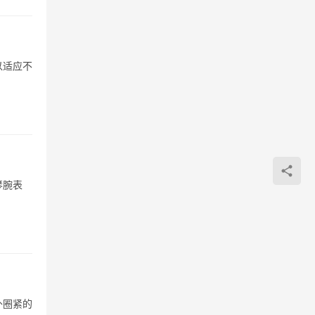
以适应不
琴腕表
外圈紧的