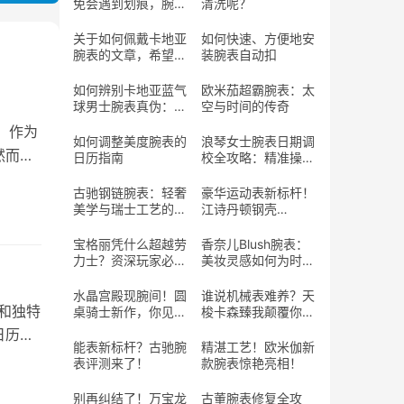
免会遇到划痕，腕表
清洗呢？
表带划痕到底该怎么
处理呢？
关于如何佩戴卡地亚
如何快速、方便地安
腕表的文章，希望能
装腕表自动扣
帮助您优雅地佩戴您
的爱表
如何辨别卡地亚蓝气
欧米茄超霸腕表：太
球男士腕表真伪：实
空与时间的传奇
用指南
）作为
如何调整美度腕表的
浪琴女士腕表日期调
然而，
日历指南
校全攻略：精准操作
与避坑指南
古驰钢链腕表：轻奢
豪华运动表新标杆！
美学与瑞士工艺的完
江诗丹顿钢壳
美交融
Ref.222值得期待？
宝格丽凭什么超越劳
香奈儿Blush腕表：
力士？资深玩家必
美妆灵感如何为时间
看！
“上妆”？
水晶宫殿现腕间！圆
谁说机械表难养？天
艺和独特
桌骑士新作，你见过
梭卡森臻我颠覆你的
这样的工艺吗？
认知！
日历月
能表新标杆？古驰腕
精湛工艺！欧米伽新
表评测来了！
款腕表惊艳亮相！
别再纠结了！万宝龙
古董腕表修复全攻