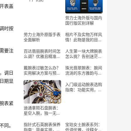
开表盖
劳力士海外版与国内
国行版区别详解
调时按
劳力士海外原版手表
相片不及实物万样风
全面解析
情！此物是我的目标
情表
需要注
百达翡丽腕表时间怎
人生第一块大牌腕表
么调？优雅且精准的
怎么挑？告别迷茫，
操作指南
找到你的“腕”上珍宝
戴腕表过敏怎么办？
珠光翡翠腕表：腕间
。调日
实用解决方案与预防
流淌的东方雅韵与自
建议
然灵气
日期显
入门级运动腕表选购
指南：功能实用，助
力运动
腕表紧
迪通拿陨石盘腕表：
星空入腕，独一无二
的艺术珍品
指针式石英腕表保养
宝珀女士腕表系列：
不同。
指南：简单实用，延
低调优雅，诠释女性