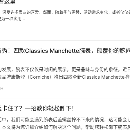
看这里
，深受许多表友的喜爱。然而，随着季节更替、活动需求变化，或者仅仅
成为一项实用…
秀！四款Classics Manchette腕表，颠覆你的腕
的发展，腕表不仅仅是时间的展示，更是品味与身份的象征。近
牌康斯登（Corniche）推出四款全新Classics Manchette
设计理…
7日
丝卡住了？一招教你轻松卸下！
活中，我们可能会遇到腕表后盖螺丝拧不下来的情况，这可能会
。本文将为您详细介绍如何解决这个问题，帮助您轻松卸下腕表