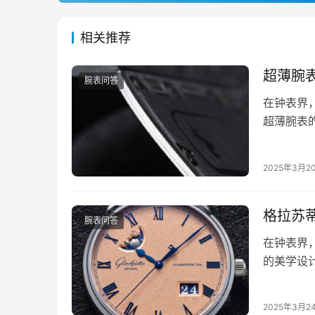
相关推荐
超薄腕
腕表问答
在钟表界，
超薄腕表
随着1.7
2025年3月2
格拉苏
腕表问答
在钟表界，
的美学设
相腕表，
2025年3月2