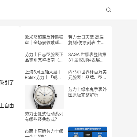
欧米茄超霸反转熊猫
劳力士日志型 高端
盘｜全场景佩戴适配
复刻/仿原刻表 主流
指南
式样大全
劳力士日志型腕表正
SAGA 世家表登陆第
品鉴别完整指南（普
31 届深圳钟表展，
通人可实操）
「花开有时」高级珠
宝腕表惊艳亮相
上海6月压轴大展｜
内马尔世界杯百万美
Rolex劳力士「蚝式
元腕表！品牌、型
吸引了
传奇」全球首展，百
号、工艺、稀缺度全
年制表史诗独家呈现
解析
劳力士绿水鬼手表外
国原版完整解析
上自由
劳力士蚝式恒动系列
有哪些经典款式？
市面上原版劳力士哪
一个厂的好