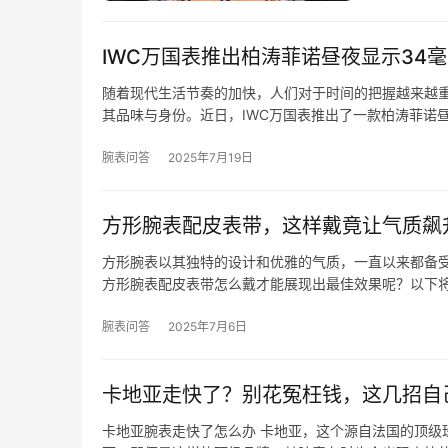
IWC万国表推出柏涛菲诺昼夜显示34
随着现代生活节奏的加快，人们对于时间的把握越来越
其品味与身份。近日，IWC万国表推出了一款柏涛菲诺昼
腕表问答
2025年7月19日
方形腕表配皮表带，这样戴竟让气质飙
方形腕表以其独特的设计和优雅的气质，一直以来都备
方形腕表配皮表带怎么戴才能展现出最佳效果呢？以下
腕表问答
2025年7月6日
卡地亚走快了？别花冤枉钱，这几招自
卡地亚腕表走快了怎么办 卡地亚，这个源自法国的顶级