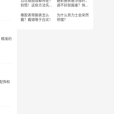
百达翡丽成都停走？
魅影腕表悬浮指针，
别慌！这些方法先试
调不好就报废？快
试！
学！
橡胶表带腕表怎么
为什么劳力士会突然
戴？戴错等于白买！
停摆？
、精准的
配饰和