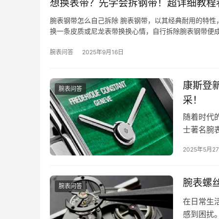
想换表带？先学会拆钢带！超详细教程
腕表钢带怎么自己拆除 腕表钢带，以其经典耐用的特性
换一条皮质或尼龙表带换换心情，自行拆除腕表钢带便
腕表问答
2025年9月16日
康斯登新
腕表问答
采！
随着时代
士著名腕表品
其独特的
2025年5月2
腕表螺
腕表问答
在日常生
感到困扰