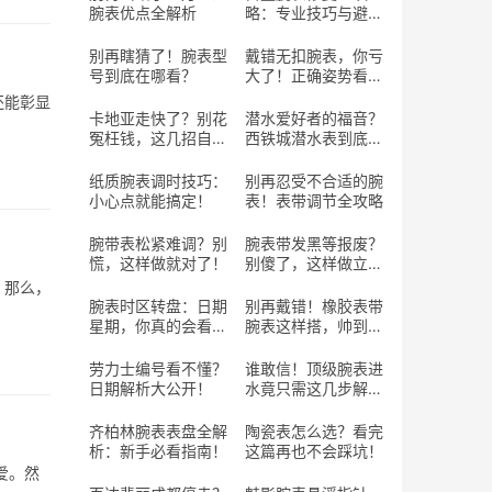
腕表优点全解析
略：专业技巧与避坑
指南
别再瞎猜了！腕表型
戴错无扣腕表，你亏
号到底在哪看？
大了！正确姿势看这
里！
还能彰显
卡地亚走快了？别花
潜水爱好者的福音？
冤枉钱，这几招自己
西铁城潜水表到底行
搞定！
不行？
纸质腕表调时技巧：
别再忍受不合适的腕
小心点就能搞定！
表！表带调节全攻略
腕带表松紧难调？别
腕表带发黑等报废？
慌，这样做就对了！
别傻了，这样做立马
焕新！
。那么，
腕表时区转盘：日期
别再戴错！橡胶表带
星期，你真的会看
腕表这样搭，帅到回
吗？
头率100%！
劳力士编号看不懂？
谁敢信！顶级腕表进
日期解析大公开！
水竟只需这几步解
决？
齐柏林腕表表盘全解
陶瓷表怎么选？看完
析：新手必看指南！
这篇再也不会踩坑！
爱。然