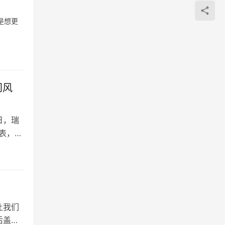
是想更
间风
日，瑞
腕表，以
让我们
后盖的