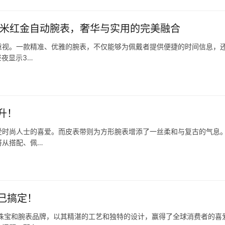
毫米红金自动腕表，奢华与实用的完美融合
重视。一款精准、优雅的腕表，不仅能够为佩戴者提供便捷的时间信息，
夜显示3…
升！
受时尚人士的喜爱。而皮表带则为方形腕表增添了一丝柔和与复古的气息
将从搭配、佩…
己搞定！
珠宝和腕表品牌，以其精湛的工艺和独特的设计，赢得了全球消费者的喜