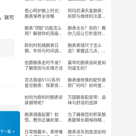
长寿命
魅力
悉心呵护腕上时光：
阿玛尼满天星腕表：
腕表保养全攻略
拆卸与维修的注意事
，就可
项
腕表“顶配”功能怎么
腕表太长？别扔！教
用？解锁你的高级腕
你几招让它秒变时尚
表潜藏魅力
单品
欧利时机械腕表日
腕表表镜尺寸怎么
期、年份与时间调整
选？掌握这几点，选
指南
对心仪腕表
伯爵腕表走时不准？
最早的腕表齿轮是如
了解原因与处理方法
何诞生的？
百达翡丽6102系列
腕表维修换的配件是
星空腕表：探索夜空
原厂的吗？如何鉴定
的腕上艺术
真假的配件？
如何为欧利时腕表安
万国腕表配皮带：品
装钢带呢？
味与舒适的选择
腕表镜面起雾？别
为了确保您的积家腕
慌，教你正确处理方
表能够长期保持精准
法
走时
日常佩戴中，表带难
腕表进灰到底该如何
下一篇