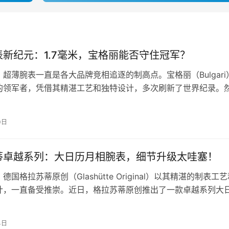
表新纪元：1.7毫米，宝格丽能否守住冠军？
超薄腕表一直是各大品牌竞相追逐的制高点。宝格丽（Bulgari
的领军者，凭借其精湛工艺和独特设计，多次刷新了世界纪录。
毫米这一新纪元的到来，…
0日
蒂卓越系列：大日历月相腕表，细节升级太哇塞！
德国格拉苏蒂原创（Glashütte Original）以其精湛的制表工
计，一直备受推崇。近日，格拉苏蒂原创推出了一款卓越系列大
凭借其卓越的…
4日