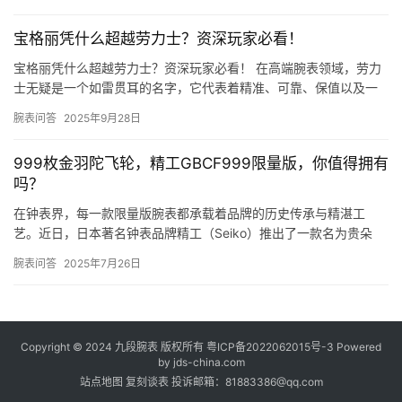
么看呢…
宝格丽凭什么超越劳力士？资深玩家必看！
宝格丽凭什么超越劳力士？资深玩家必看！ 在高端腕表领域，劳力
士无疑是一个如雷贯耳的名字，它代表着精准、可靠、保值以及一
种近乎“标配”的尊贵地位。然而，近年来，一个名字开始越来越多
腕表问答
2025年9月28日
地…
999枚金羽陀飞轮，精工GBCF999限量版，你值得拥有
吗？
在钟表界，每一款限量版腕表都承载着品牌的历史传承与精湛工
艺。近日，日本著名钟表品牌精工（Seiko）推出了一款名为贵朵
Goldfeather Tourbillon金羽陀飞轮GBCF…
腕表问答
2025年7月26日
Copyright © 2024
九段腕表
版权所有
粤ICP备2022062015号-3
Powered
by
jds-china.com
站点地图
复刻谈表
投诉邮箱：81883386@qq.com