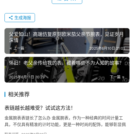
问
答
生成海报
父爱如山！高端仿复原刻欧米茄父亲节腕表，见证岁月
深情
上一篇
2025年6月10日 21:01
怀旧！老父亲传给我的表，藏着哪些不为人知的故事？
2025年6月11日 20:29
下一篇
相关推荐
表链越长越难受？试试这方法！
金属腕表表链长了怎么办 金属腕表，作为一种经典的时间计量工
具，不仅具有精准的计时功能，更是一种时尚的配饰，能够彰显佩
戴者的品味与气质。然而，随着时间的推移，一些佩戴者可能会发