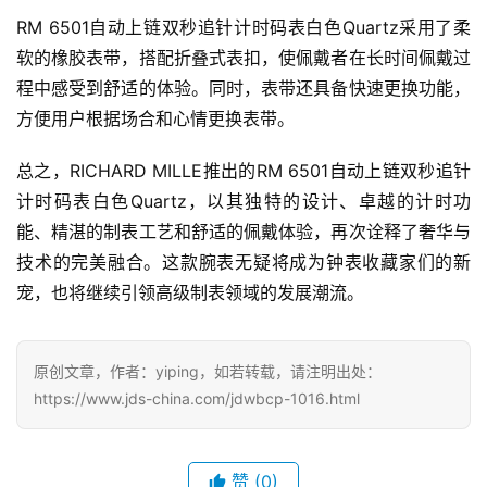
RM 6501自动上链双秒追针计时码表白色Quartz采用了柔
软的橡胶表带，搭配折叠式表扣，使佩戴者在长时间佩戴过
程中感受到舒适的体验。同时，表带还具备快速更换功能，
方便用户根据场合和心情更换表带。
总之，RICHARD MILLE推出的RM 6501自动上链双秒追针
计时码表白色Quartz，以其独特的设计、卓越的计时功
能、精湛的制表工艺和舒适的佩戴体验，再次诠释了奢华与
技术的完美融合。这款腕表无疑将成为钟表收藏家们的新
宠，也将继续引领高级制表领域的发展潮流。
原创文章，作者：yiping，如若转载，请注明出处：
https://www.jds-china.com/jdwbcp-1016.html
腕
表
赞
(0)