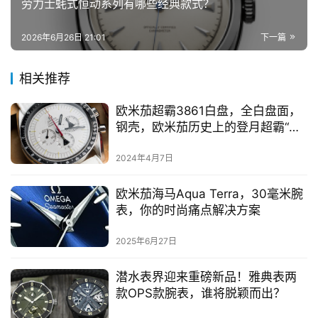
劳力士蚝式恒动系列有哪些经典款式？
2026年6月26日 21:01
下一篇
相关推荐
欧米茄超霸3861白盘，全白盘面，
钢壳，欧米茄历史上的登月超霸“阿
拉斯加计划”版本
2024年4月7日
欧米茄海马Aqua Terra，30毫米腕
表，你的时尚痛点解决方案
2025年6月27日
潜水表界迎来重磅新品！雅典表两
款OPS款腕表，谁将脱颖而出？