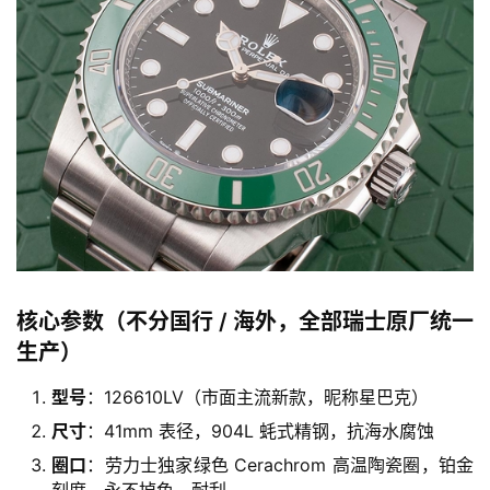
核心参数（不分国行 / 海外，全部瑞士原厂统一
生产）
型号
：126610LV（市面主流新款，昵称星巴克）
尺寸
：41mm 表径，904L 蚝式精钢，抗海水腐蚀
圈口
：劳力士独家绿色 Cerachrom 高温陶瓷圈，铂金
刻度，永不掉色、耐刮