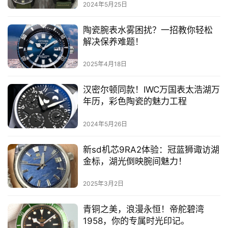
2024年5月25日
陶瓷腕表水雾困扰？一招教你轻松
解决保养难题！
2025年4月18日
汉密尔顿同款！IWC万国表太浩湖万
年历，彩色陶瓷的魅力工程
2024年5月26日
新sd机芯9RA2体验：冠蓝狮诹访湖
金标，湖光倒映腕间魅力！
2025年3月2日
青铜之美，浪漫永恒！帝舵碧湾
1958，你的专属时光印记。