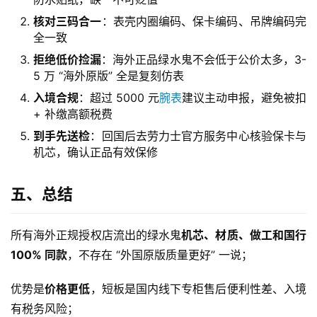
核对三码合一
：表壳内圈编码、保卡编码、吊牌编码完
全一致
拒绝低价捡漏
：海外正品绿水鬼不会低于公价太多，3-
5 万 “海外原版” 全是复刻仿表
入境合规
：超过 5000 元
腕表
建议主动申报，避免被扣
+ 补缴高额税费
到手先送检
：回国后去劳力士官方服务中心核验保卡与
机芯，确认正品有效保修
五、总结
所有海外正规授权店流出的绿水鬼
机芯、材质、做工和国行
100% 同款
，不存在 “外国原版质量更好” 一说；
优势是
价格更低
，短板是国内线下专柜售后便利性差、入境
有税务风险；