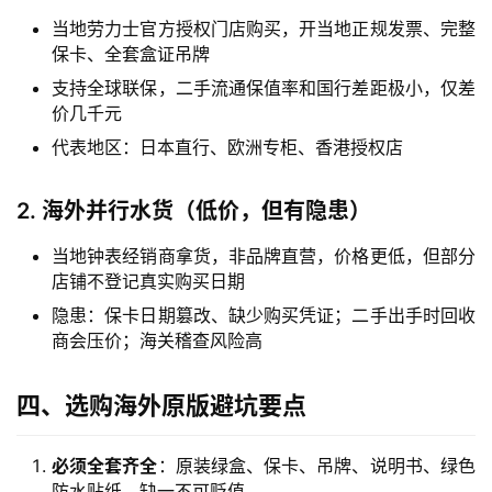
当地劳力士官方授权门店购买，开当地正规发票、完整
保卡、全套盒证吊牌
支持全球联保，二手流通保值率和国行差距极小，仅差
价几千元
代表地区：日本直行、欧洲专柜、香港授权店
2. 海外并行水货（低价，但有隐患）
当地钟表经销商拿货，非品牌直营，价格更低，但部分
店铺不登记真实购买日期
腕
表
隐患：保卡日期篡改、缺少购买凭证；二手出手时回收
问
商会压价；海关稽查风险高
答
四、选购海外原版避坑要点
必须全套齐全
：原装绿盒、保卡、吊牌、说明书、绿色
防水贴纸，缺一不可贬值