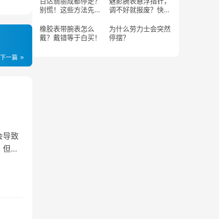
百达翡丽成都停走？
魅影腕表悬浮指针，
别慌！这些方法先试
调不好就报废？快
试！
学！
橡胶表带腕表怎么
为什么劳力士会突然
戴？戴错等于白买！
停摆？
下一篇
会导致
，但仍