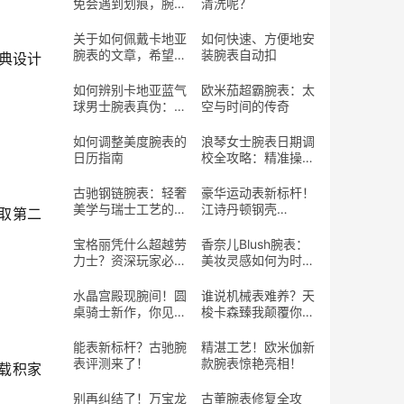
免会遇到划痕，腕表
清洗呢？
表带划痕到底该怎么
处理呢？
关于如何佩戴卡地亚
如何快速、方便地安
腕表的文章，希望能
装腕表自动扣
典设计
帮助您优雅地佩戴您
的爱表
如何辨别卡地亚蓝气
欧米茄超霸腕表：太
球男士腕表真伪：实
空与时间的传奇
用指南
如何调整美度腕表的
浪琴女士腕表日期调
日历指南
校全攻略：精准操作
与避坑指南
古驰钢链腕表：轻奢
豪华运动表新标杆！
美学与瑞士工艺的完
江诗丹顿钢壳
读取第二
美交融
Ref.222值得期待？
宝格丽凭什么超越劳
香奈儿Blush腕表：
力士？资深玩家必
美妆灵感如何为时间
看！
“上妆”？
水晶宫殿现腕间！圆
谁说机械表难养？天
桌骑士新作，你见过
梭卡森臻我颠覆你的
这样的工艺吗？
认知！
能表新标杆？古驰腕
精湛工艺！欧米伽新
表评测来了！
款腕表惊艳亮相！
搭载积家
别再纠结了！万宝龙
古董腕表修复全攻