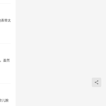
腕表带太
名。虽然
奈儿腕