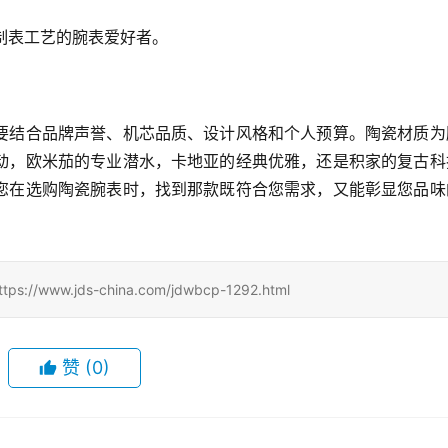
牌制表工艺的腕表爱好者。
要结合品牌声誉、机芯品质、设计风格和个人预算。陶瓷材质为
动，欧米茄的专业潜水，卡地亚的经典优雅，还是积家的复古科
您在选购陶瓷腕表时，找到那款既符合您需求，又能彰显您品味
w.jds-china.com/jdwbcp-1292.html
赞
(0)