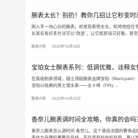
腕表太长？别扔！教你几招让它秒变时
刚入手一块心仪的腕表，却发现表带太长，松垮地挂在
长其实有好多方法可以“改造”，让它既舒适又好看，甚
腕表问答
2025年10月19日
宝珀女士腕表系列：低调优雅，诠释女
在高级制表领域，瑞士顶级腕表品牌宝珀（Blancpai
宝珀以经典的男士潜水表——五十噚（Fifty …
腕表问答
2025年10月20日
香奈儿腕表调时间全攻略，你真的会吗
香奈儿腕表怎么调时间 香奈儿，这个源自法国的奢侈品
表作为品牌的重要产品线，不仅具有时尚的外观，更以