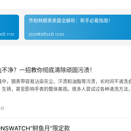
齐柏林腕表表盘全解析：新手必看指南！
日 11:51
2025年9月24日 12:00
洗不净？一招教你彻底清除顽固污渍！
戴中，钢表带容易沾染灰尘、汗渍和油脂等污渍，长时间不清洗
、生锈，甚至影响手表的整体美观。很多人尝试过各种清洗方法
底清除顽固污渍。今天，就让我来教…
0日
SWATCH“鲟鱼月”限定款