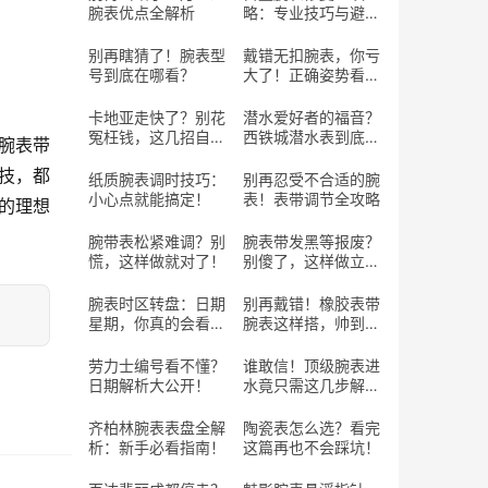
腕表优点全解析
略：专业技巧与避坑
指南
别再瞎猜了！腕表型
戴错无扣腕表，你亏
号到底在哪看？
大了！正确姿势看这
里！
卡地亚走快了？别花
潜水爱好者的福音？
冤枉钱，这几招自己
西铁城潜水表到底行
腕表带
搞定！
不行？
技，都
纸质腕表调时技巧：
别再忍受不合适的腕
小心点就能搞定！
表！表带调节全攻略
的理想
腕带表松紧难调？别
腕表带发黑等报废？
慌，这样做就对了！
别傻了，这样做立马
焕新！
腕表时区转盘：日期
别再戴错！橡胶表带
星期，你真的会看
腕表这样搭，帅到回
吗？
头率100%！
劳力士编号看不懂？
谁敢信！顶级腕表进
日期解析大公开！
水竟只需这几步解
决？
齐柏林腕表表盘全解
陶瓷表怎么选？看完
析：新手必看指南！
这篇再也不会踩坑！