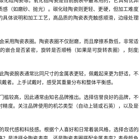
瓷和碳化硅陶瓷等。氧化锆陶瓷是目前腕表中最常用的，它具有优
质感（如磨砂、抛光）。碳化硅陶瓷则更轻、更硬，但加工难度
的具体说明和加工工艺，高品质的陶瓷表壳触感顺滑，边缘处理
款，会采用陶瓷表圈。陶瓷表圈不仅耐磨，而且摩擦系数低，非常
的嵌合是否紧密，旋转是否顺畅（如果是可旋转表圈），刻度
，因此陶瓷腕表通常比同尺寸的金属表更轻，佩戴起来更为舒适，
佩戴者。上手试戴时，感受其重量分布和整体平衡感。
技术门槛较高，因此通常由知名品牌推出。选择信誉良好的品牌，
时精度。关注品牌使用的机芯类型（自动上链或石英），以及是
独特的现代感和科技感。根据个人喜好和日常着装风格，选择合适
格？是选择全陶瓷表壳，还是陶瓷表圈搭配金属表壳？表盘颜色