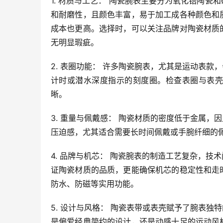
1. 材质与工艺： 陶瓷腕表主要分为氧化锆陶
和耐磨性，且颜色丰富，易于加工成各种颜色和
成本也更高。选择时，可以关注品牌对陶瓷材质
无明显瑕疵。
2. 表圈功能： 许多陶瓷腕表，尤其是运动表
计时或潜水深度指示的刻度圈。检查表圈与表壳
晰。
3. 重量与佩戴感： 陶瓷材质的密度低于金属
压迫感，尤其适合需要长时间佩戴或手腕纤细的
4. 品牌与机芯： 陶瓷腕表的制造工艺复杂，
证陶瓷材质的品质，更能确保机芯的稳定性和走
防水、防磁等实用功能。
5. 设计与风格： 陶瓷表带或表壳赋予了腕表
是偏爱经典简约的设计，还是动感十足的运动风