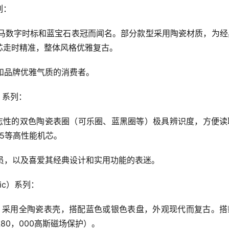
系列：
罗马数字时标和蓝宝石表冠而闻名。部分款型采用陶瓷材质，为经
芯走时精准，整体风格优雅复古。
节和品牌优雅气质的消费者。
I）系列：
其标志性的双色陶瓷表圈（可乐圈、蓝黑圈等）极具辨识度，方便
285等高性能机芯。
行员，以及喜爱其经典设计和实用功能的表迷。
ysic）系列：
设计，采用全陶瓷表壳，搭配蓝色或银色表盘，外观现代而复古。
80，000高斯磁场保护）。