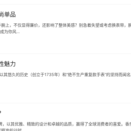
尚单品
手腕上，不仅显得廉价，还影响了整体美感？别急着失望或考虑换表带，
至成为你风…
性魅力
n）以其悠久的历史（创立于1735年）和“绝不生产重复款手表”的坚持而闻
？
牌，以其优雅、精致的设计和卓越的品质，赢得了全球消费者的喜爱。香
其精准的计时…