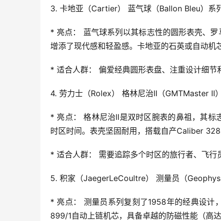
3. 卡地亚（Cartier） 蓝气球（Ballon Bleu）
* 亮点： 蓝气球系列以其标志性的圆形表壳、
增添了现代感和轻盈感。卡地亚的石英或自动机
* 适合人群： 偏爱经典圆形表盘、注重设计细
4. 劳力士（Rolex） 格林尼治II（GMTMaster I
* 亮点： 格林尼治II是双时区腕表的鼻祖，
时区时间。表壳坚固耐用，搭载自产Caliber 3
* 适合人群： 需要追踪多个时区的旅行者、飞
5. 积家（JaegerLeCoultre） 测量员（Geoph
* 亮点： 测量员系列复刻了1958年的经典
899/1自动上链机芯，具备卓越的防磁性能（高达