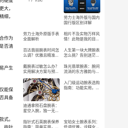
异的硬度
更大，
精细，
劳力士海外版与国内
国行版区别详解
劳力士海外原版手表
相片不及实物万样风
适合作为
全面解析
情！此物是我的目标
情表
是否清
百达翡丽腕表时间怎
人生第一块大牌腕表
么调？优雅且精准的
怎么挑？告别迷茫，
操作指南
找到你的“腕”上珍宝
戴腕表过敏怎么办？
珠光翡翠腕表：腕间
不易产生
实用解决方案与预防
流淌的东方雅韵与自
建议
然灵气
入门级运动腕表选购
指南：功能实用，助
不仅能保
力运动
否具备
迪通拿陨石盘腕表：
星空入腕，独一无二
的艺术珍品
的款式。
指针式石英腕表保养
宝珀女士腕表系列：
、指针
指南：简单实用，延
低调优雅，诠释女性