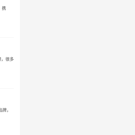
）携
理，很多
品牌，