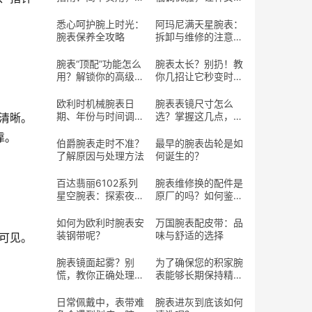
长寿命
魅力
悉心呵护腕上时光：
阿玛尼满天星腕表：
腕表保养全攻略
拆卸与维修的注意事
项
腕表“顶配”功能怎么
腕表太长？别扔！教
用？解锁你的高级腕
你几招让它秒变时尚
表潜藏魅力
单品
欧利时机械腕表日
腕表表镜尺寸怎么
期、年份与时间调整
选？掌握这几点，选
清晰。
指南
对心仪腕表
靠。
伯爵腕表走时不准？
最早的腕表齿轮是如
了解原因与处理方法
何诞生的？
百达翡丽6102系列
腕表维修换的配件是
星空腕表：探索夜空
原厂的吗？如何鉴定
的腕上艺术
真假的配件？
如何为欧利时腕表安
万国腕表配皮带：品
装钢带呢？
味与舒适的选择
晰可见。
腕表镜面起雾？别
为了确保您的积家腕
慌，教你正确处理方
表能够长期保持精准
法
走时
日常佩戴中，表带难
腕表进灰到底该如何