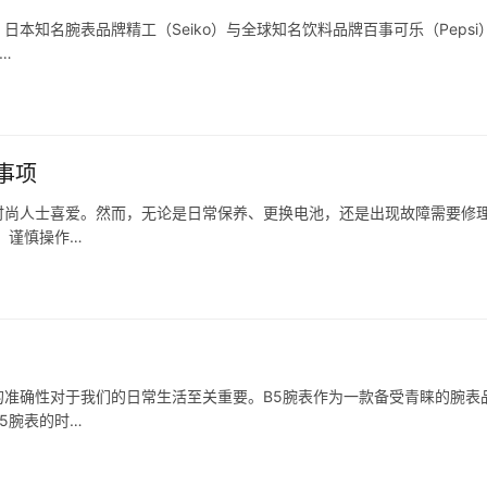
本知名腕表品牌精工（Seiko）与全球知名饮料品牌百事可乐（Pepsi
…
事项
时尚人士喜爱。然而，无论是日常保养、更换电池，还是出现故障需要修
：谨慎操作…
准确性对于我们的日常生活至关重要。B5腕表作为一款备受青睐的腕表
5腕表的时…