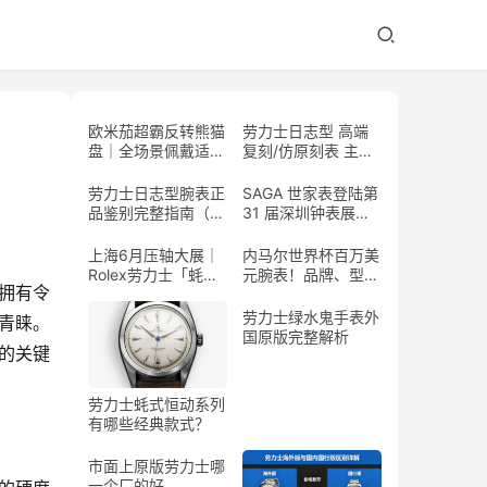
欧米茄超霸反转熊猫
劳力士日志型 高端
盘｜全场景佩戴适配
复刻/仿原刻表 主流
指南
式样大全
劳力士日志型腕表正
SAGA 世家表登陆第
品鉴别完整指南（普
31 届深圳钟表展，
通人可实操）
「花开有时」高级珠
宝腕表惊艳亮相
上海6月压轴大展｜
内马尔世界杯百万美
Rolex劳力士「蚝式
元腕表！品牌、型
拥有令
传奇」全球首展，百
号、工艺、稀缺度全
年制表史诗独家呈现
解析
劳力士绿水鬼手表外
青睐。
国原版完整解析
的关键
劳力士蚝式恒动系列
有哪些经典款式？
市面上原版劳力士哪
一个厂的好