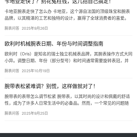
卡地亚走快了？别花冤枉钱，这几招自己搞定！
卡地亚腕表走快了怎么办 卡地亚，这个源自法国的顶级珠宝和腕表
品牌，以其精湛的工艺和独特的设计，赢得了全球消费者的喜爱。
然而，即便是这样的顶级品牌，其腕表有时也会出现走快的问题。
腕表问答
2025年9月26日
那么…
欧利时机械腕表日期、年份与时间调整指南
欧利时（Oris）是知名的瑞士独立机械表品牌，其腕表操作方式大同
小异。调整日期、年份（部分型号）和时间通常需要旋转表冠，并
根据表冠的位置来实现。请注意，为保护腕表机芯， 务必在时针…
腕表问答
2025年10月19日
腕带表松紧难调？别慌，这样做就对了！
腕带表的表带怎么调节松紧 腕带表，以其时尚的设计和佩戴的舒适
性，成为了许多人日常生活中的必备品。然而，一个常见的问题随
之而来：如何根据自己的手腕尺寸，恰到好处地调节腕带表的松
腕表问答
2025年9月25日
紧？表…