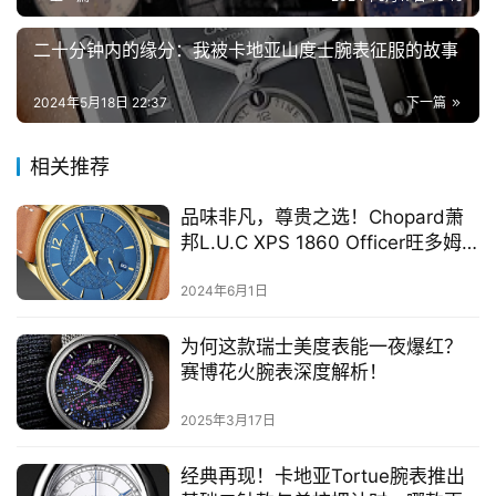
二十分钟内的缘分：我被卡地亚山度士腕表征服的故事
2024年5月18日 22:37
下一篇
相关推荐
品味非凡，尊贵之选！Chopard萧
邦L.U.C XPS 1860 Officer旺多姆1
号限量版腕表，让你的生活与众不
同！
2024年6月1日
为何这款瑞士美度表能一夜爆红？
赛博花火腕表深度解析！
2025年3月17日
经典再现！卡地亚Tortue腕表推出