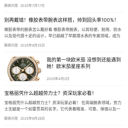
这让人不禁产生疑问：机械腕表秒针停顿究竟是怎么回事？ 一、机
腕表问答
2025年7月17日
械腕…
别再戴错！橡胶表带腕表这样搭，帅到回头率100%！
橡胶表带的腕表怎么戴好看 橡胶表带腕表，以其轻便、耐用、防水
以及现代感十足的设计，早已超越了早期潜水表的专属领域，成为
许多人心目中的时尚单品。从专业的运动场景到日常的休闲搭配，
腕表问答
2025年9月25日
甚至…
我的第一块欧米茄 没想到还能遇到
她！欧米茄星座系列
2025年4月2日
宝格丽凭什么超越劳力士？资深玩家必看！
宝格丽凭什么超越劳力士？资深玩家必看！ 在高端腕表领域，劳力
士无疑是一个如雷贯耳的名字，它代表着精准、可靠、保值以及一
种近乎“标配”的尊贵地位。然而，近年来，一个名字开始越来越多
腕表问答
2025年9月28日
地…