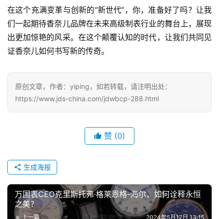
在这个充满变革与创新的“新世代”，你，准备好了吗？让我
们一起期待香奈儿品牌在未来高级制表行业的舞台上，展现
出更加惊艳的风采。在这个颠覆认知的时代，让我们共同见
腕
证香奈儿如何书写新的传奇。
表
问
答
原创文章，作者：yiping，如若转载，请注明出处：
https://www.jds-china.com/jdwbcp-288.html
赞
(0)
生成海报
万国表CEO克里斯托弗·格莱恩格-海尔，如何诠释永恒
之美？
上一篇
2024年5月17日 13:15