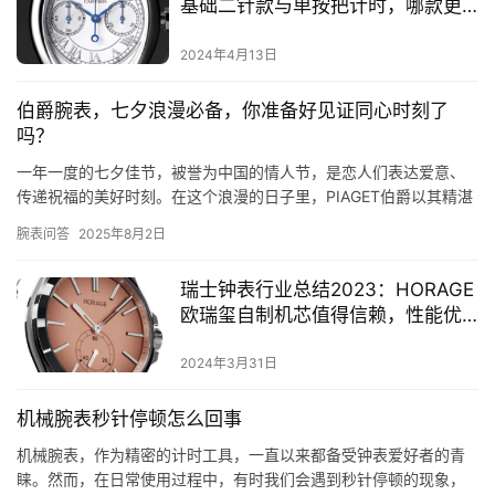
基础二针款与单按把计时，哪款更
适合你？
2024年4月13日
伯爵腕表，七夕浪漫必备，你准备好见证同心时刻了
吗？
一年一度的七夕佳节，被誉为中国的情人节，是恋人们表达爱意、
传递祝福的美好时刻。在这个浪漫的日子里，PIAGET伯爵以其精湛
工艺与独特设计，倾心打造了一系列七夕臻礼，为恋人们献上一份…
腕表问答
2025年8月2日
瑞士钟表行业总结2023：HORAGE
欧瑞玺自制机芯值得信赖，性能优
越，让你用最小的成本体验瑞士独
立制表的快乐！
2024年3月31日
机械腕表秒针停顿怎么回事
机械腕表，作为精密的计时工具，一直以来都备受钟表爱好者的青
睐。然而，在日常使用过程中，有时我们会遇到秒针停顿的现象，