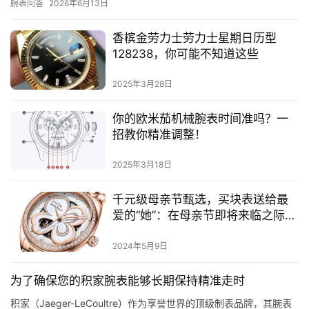
腕表问答
2026年6月13日
香槟金劳力士劳力士星期日历型
128238，你可能不知道这些
2025年3月28日
你的欧米茄机械腕表时间准吗？一
招教你精准调整！
2025年3月18日
千元级母亲节甄选，买块表送给最
爱的“她”：在母亲节即将来临之际，
钟表制造商们推出了许多温馨好
礼。
2024年5月9日
为了确保您的积家腕表能够长期保持精准走时
积家（Jaeger-LeCoultre）作为享誉世界的顶级制表品牌，其腕表