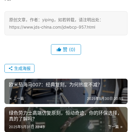
腕
原创文章，作者：yiping，如若转载，请注明出处：
表
https://www.jds-china.com/jdwbcp-957.html
问
答
赞
(0)
生成海报
欧米茄海马007：经典复刻，为何热度不减？
上一篇
2025年5月30日 20:55
绿色劳力士高端仿复原刻，恒动奇迹，你的环保选择，
真的了解吗？
2025年5月31日 22:43
下一篇