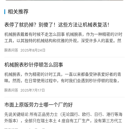
相关推荐
表停了就扔掉？别傻了！这些方法让机械表复活！
机械腕表戴着有时候不走怎么回事 机械腕表，作为一种精密的计时
工具，以其独特的机械结构和优雅的外观，深受许多人的喜爱。然
而，有些用户可能会遇到一个问题：机械腕表戴着有时候不走。这
腕表问答
2025年8月24日
究竟…
机械腕表秒针停顿怎么回事
机械腕表，作为精密的计时工具，一直以来都备受钟表爱好者的青
睐。然而，在日常使用过程中，有时我们会遇到秒针停顿的现象，
这让人不禁产生疑问：机械腕表秒针停顿究竟是怎么回事？ 一、机
腕表问答
2025年7月17日
械腕…
市面上原版劳力士哪一个厂的好
先说关键结论 所有正品劳力士（无论国行、欧行、日行、港行等海
外版本），全部只在瑞士本土 4 座自有工厂生产，没有第三方代工
厂、没有海外分厂，所有手表出厂质检、用料、工艺标准完全统一…