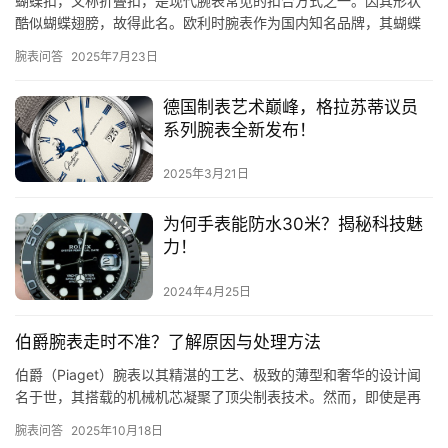
蝴蝶扣，又称折叠扣，是现代腕表常见的扣合方式之一。因其形状
酷似蝴蝶翅膀，故得此名。欧利时腕表作为国内知名品牌，其蝴蝶
扣设计独具匠心，不仅美观大方，而且实用便捷。那么，如何正确
腕表问答
2025年7月23日
地扣上…
德国制表艺术巅峰，格拉苏蒂议员
系列腕表全新发布！
2025年3月21日
为何手表能防水30米？揭秘科技魅
力！
2024年4月25日
伯爵腕表走时不准？了解原因与处理方法
伯爵（Piaget）腕表以其精湛的工艺、极致的薄型和奢华的设计闻
名于世，其搭载的机械机芯凝聚了顶尖制表技术。然而，即使是再
精密的机械表，也可能因为各种原因出现走时不准的情况（即精度…
腕表问答
2025年10月18日