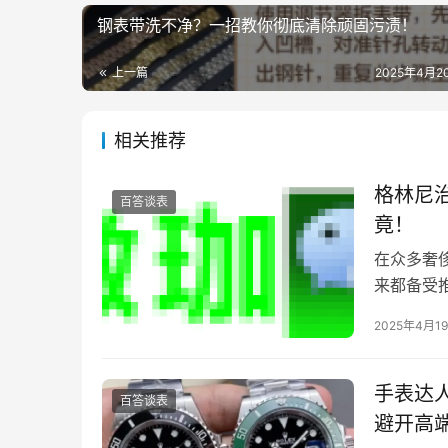
钢表带洗不净？一招教你彻底清除顽固污渍！
上一篇
2025年4月20
相关推荐
格林尼
百答谈表
竟！
在众多奢
来都备受
网红，引
2025年4月1
手表达
百答谈表
避开高