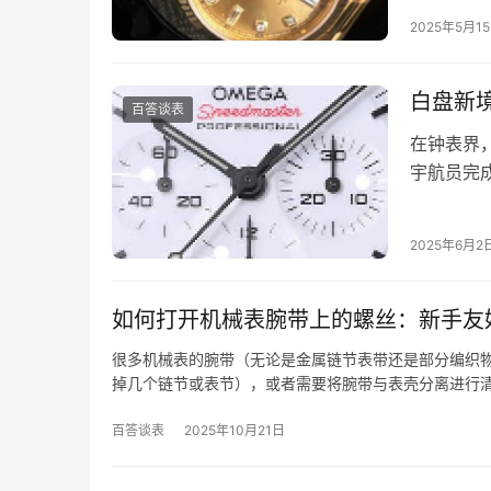
值得拥有
2025年5月1
白盘新
百答谈表
在钟表界
宇航员完
的经典形
2025年6月2
如何打开机械表腕带上的螺丝：新手友
很多机械表的腕带（无论是金属链节表带还是部分编织
掉几个链节或表节），或者需要将腕带与表壳分离进行
百答谈表
2025年10月21日