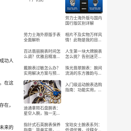
劳力士海外版与国内
国行版区别详解
劳力士海外原版手表
相片不及实物万样风
全面解析
情！此物是我的目标
情表
百达翡丽腕表时间怎
人生第一块大牌腕表
么调？优雅且精准的
怎么挑？告别迷茫，
数成功人
操作指南
找到你的“腕”上珍宝
戴腕表过敏怎么办？
珠光翡翠腕表：腕间
实用解决方案与预防
流淌的东方雅韵与自
建议
然灵气
。在这
入门级运动腕表选购
指南：功能实用，助
力运动
存在，
迪通拿陨石盘腕表：
星空入腕，独一无二
的艺术珍品
指针式石英腕表保养
宝珀女士腕表系列：
未来的
指南：简单实用，延
低调优雅，诠释女性