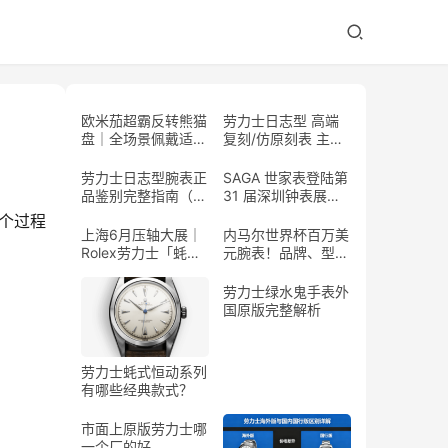
欧米茄超霸反转熊猫
劳力士日志型 高端
盘｜全场景佩戴适配
复刻/仿原刻表 主流
指南
式样大全
劳力士日志型腕表正
SAGA 世家表登陆第
品鉴别完整指南（普
31 届深圳钟表展，
通人可实操）
「花开有时」高级珠
个过程
宝腕表惊艳亮相
上海6月压轴大展｜
内马尔世界杯百万美
Rolex劳力士「蚝式
元腕表！品牌、型
传奇」全球首展，百
号、工艺、稀缺度全
年制表史诗独家呈现
解析
劳力士绿水鬼手表外
国原版完整解析
劳力士蚝式恒动系列
有哪些经典款式？
市面上原版劳力士哪
一个厂的好