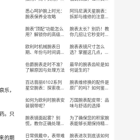
长寿命
魅力
悉心呵护腕上时光：
阿玛尼满天星腕表：
腕表保养全攻略
拆卸与维修的注意事
项
腕表“顶配”功能怎么
腕表太长？别扔！教
用？解锁你的高级腕
你几招让它秒变时尚
表潜藏魅力
单品
欧利时机械腕表日
腕表表镜尺寸怎么
期、年份与时间调整
选？掌握这几点，选
指南
对心仪腕表
伯爵腕表走时不准？
最早的腕表齿轮是如
了解原因与处理方法
何诞生的？
百达翡丽6102系列
腕表维修换的配件是
星空腕表：探索夜空
原厂的吗？如何鉴定
哀乐，
的腕上艺术
真假的配件？
如何为欧利时腕表安
万国腕表配皮带：品
装钢带呢？
味与舒适的选择
药。只
腕表镜面起雾？别
为了确保您的积家腕
慌，教你正确处理方
表能够长期保持精准
法
走时
日常佩戴中，表带难
腕表进灰到底该如何
来的期