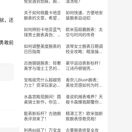
免会遇到划痕，腕表
清洗呢？
表带划痕到底该怎么
处理呢？
关于如何佩戴卡地亚
如何快速、方便地安
腕表的文章，希望能
装腕表自动扣
就，还
帮助您优雅地佩戴您
的爱表
如何辨别卡地亚蓝气
欧米茄超霸腕表：太
球男士腕表真伪：实
空与时间的传奇
用指南
勇敢前
如何调整美度腕表的
浪琴女士腕表日期调
日历指南
校全攻略：精准操作
与避坑指南
古驰钢链腕表：轻奢
豪华运动表新标杆！
美学与瑞士工艺的完
江诗丹顿钢壳
美交融
Ref.222值得期待？
宝格丽凭什么超越劳
香奈儿Blush腕表：
力士？资深玩家必
美妆灵感如何为时间
看！
“上妆”？
水晶宫殿现腕间！圆
谁说机械表难养？天
桌骑士新作，你见过
梭卡森臻我颠覆你的
这样的工艺吗？
认知！
能表新标杆？古驰腕
精湛工艺！欧米伽新
表评测来了！
款腕表惊艳亮相！
别再纠结了！万宝龙
古董腕表修复全攻