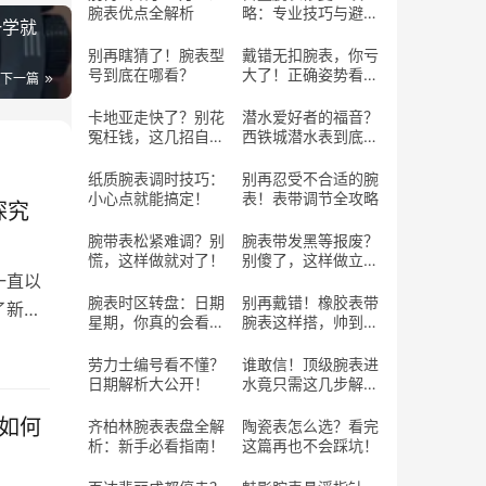
腕表优点全解析
略：专业技巧与避坑
一学就
指南
别再瞎猜了！腕表型
戴错无扣腕表，你亏
号到底在哪看？
大了！正确姿势看这
下一篇
里！
卡地亚走快了？别花
潜水爱好者的福音？
冤枉钱，这几招自己
西铁城潜水表到底行
搞定！
不行？
纸质腕表调时技巧：
别再忍受不合适的腕
小心点就能搞定！
表！表带调节全攻略
探究
腕带表松紧难调？别
腕表带发黑等报废？
慌，这样做就对了！
别傻了，这样做立马
一直以
焕新！
腕表时区转盘：日期
别再戴错！橡胶表带
了新晋
星期，你真的会看
腕表这样搭，帅到回
吗？
头率100%！
劳力士编号看不懂？
谁敢信！顶级腕表进
日期解析大公开！
水竟只需这几步解
决？
如何
齐柏林腕表表盘全解
陶瓷表怎么选？看完
析：新手必看指南！
这篇再也不会踩坑！