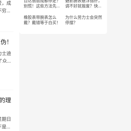
百达翡丽成都停走？
魅影腕表悬浮指针，
爱，成
别慌！这些方法先试
调不好就报废？快
不穷，
试！
学！
橡胶表带腕表怎么
为什么劳力士会突然
戴？戴错等于白买！
停摆？
真伪！
力士迪
了众多
的理
星期日
下是你