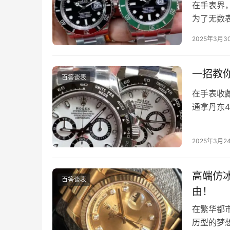
在手表界
为了无数
让许多消
2025年3月3
一招教
百答谈表
在手表收
通拿丹东
表迷心中
2025年3月2
高端仿
百答谈表
由！
在繁华都
历型的梦