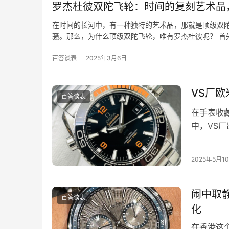
罗杰杜彼双陀飞轮：时间的复刻艺术品
在时间的长河中，有一种独特的艺术品，那就是顶级双
骚。那么，为什么顶级双陀飞轮，唯有罗杰杜彼呢？ 首
百答谈表
2025年3月6日
VS厂
百答谈表
在手表收
中，VS
收藏家们
2025年5月1
闹中取静
百答谈表
化
在香港这