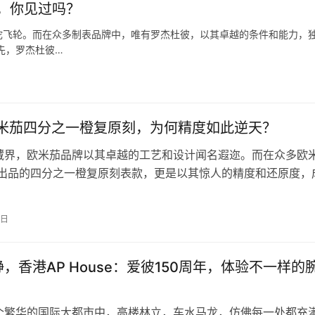
，你见过吗？
陀飞轮。而在众多制表品牌中，唯有罗杰杜彼，以其卓越的条件和能力，
先，罗杰杜彼…
欧米茄四分之一橙复原刻，为何精度如此逆天？
藏界，欧米茄品牌以其卓越的工艺和设计闻名遐迩。而在众多欧
厂出品的四分之一橙复原刻表款，更是以其惊人的精度和还原度，
争相追捧的珍品。那么，VS厂的…
0日
，香港AP House：爱彼150周年，体验不一样的
个繁华的国际大都市中，高楼林立，车水马龙，仿佛每一处都充