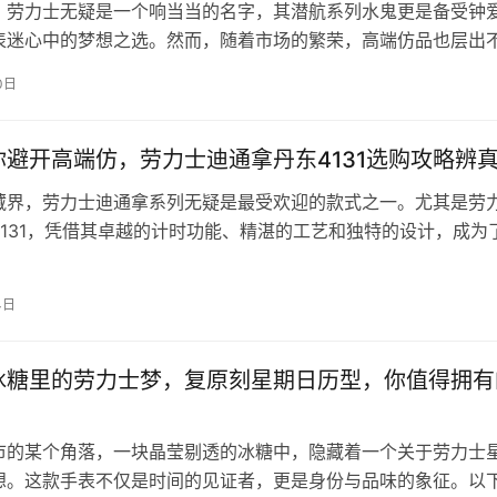
，劳力士无疑是一个响当当的名字，其潜航系列水鬼更是备受钟
表迷心中的梦想之选。然而，随着市场的繁荣，高端仿品也层出
费者陷入了困惑。本文将为您揭秘如…
0日
你避开高端仿，劳力士迪通拿丹东4131选购攻略辨
藏界，劳力士迪通拿系列无疑是最受欢迎的款式之一。尤其是劳
4131，凭借其卓越的计时功能、精湛的工艺和独特的设计，成为
的梦想之选。然而，随着高端仿…
4日
冰糖里的劳力士梦，复原刻星期日历型，你值得拥有
市的某个角落，一块晶莹剔透的冰糖中，隐藏着一个关于劳力士
想。这款手表不仅是时间的见证者，更是身份与品味的象征。以