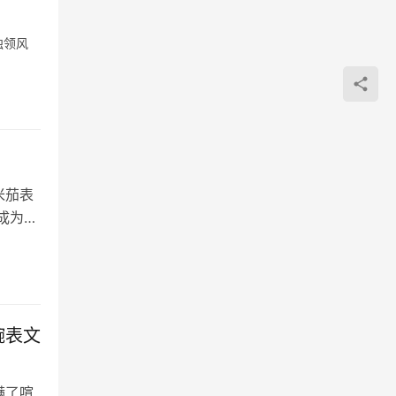
独领风
米茄表
成为了
腕表文
满了喧