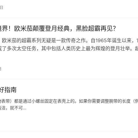
这款劳力士星期日历型的五大理由。…
5日
境界！欧米茄颠覆登月经典，黑脸超霸再见？
，欧米茄的超霸系列无疑是一款传奇之作。自1965年诞生以来，
成了多次太空任务，其中包括人类历史上最为辉煌的登月壮举。
象，往往与黑脸盘、计时功能以…
日
好指南
物表带）都是通过小螺丝固定在表壳上的。如果你需要调整腕带的长度（
清洁，就不可…