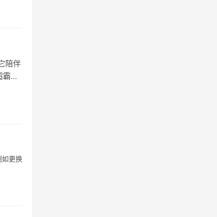
它陪伴
超霸表
例如更换