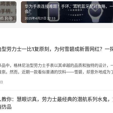
华为手表连接难题？手环、耳机蓝牙配对攻略，
会！
日 20:55
2025年4月21日 22:33
治型劳力士一比1复原刻，为何雪碧成新晋网红？一
侈品中，格林尼治型劳力士手表以其卓越的品质和独特的设计，
推崇。然而，近期一款看似普通的饮料——雪碧，却意外地成为
发了广泛关注。本文将围绕这一现象…
9日
人教你：慧眼识真，劳力士最经典的潜航系列水鬼，
端仿品