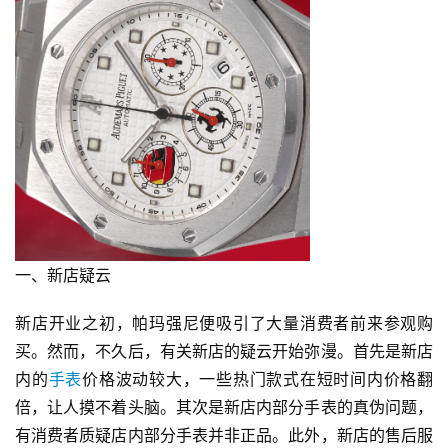
一、新店疑云
新店开业之初，帕玛强尼便吸引了大量消费者前来参观购
买。然而，不久后，有关新店的疑云开始弥漫。首先是新店
内的
手表
价格波动较大，一些热门款式在短时间内价格翻
倍，让人摸不着头脑。其次是新店内部分手表的真伪问题，
有消费者质疑店内部分手表并非正品。此外，新店的售后服