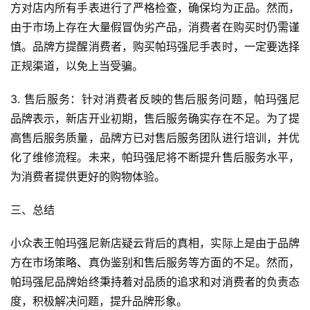
方对店内所有手表进行了严格检查，确保均为正品。然而，
由于市场上存在大量假冒伪劣产品，消费者在购买时仍需谨
慎。品牌方提醒消费者，购买帕玛强尼手表时，一定要选择
正规渠道，以免上当受骗。
3. 售后服务：针对消费者反映的售后服务问题，帕玛强尼
品牌表示，新店开业初期，售后服务确实存在不足。为了提
高售后服务质量，品牌方已对售后服务团队进行培训，并优
化了维修流程。未来，帕玛强尼将不断提升售后服务水平，
为消费者提供更好的购物体验。
三、总结
小众表王帕玛强尼新店疑云背后的真相，实际上是由于品牌
方在市场策略、真伪鉴别和售后服务等方面的不足。然而，
帕玛强尼品牌始终秉持着对品质的追求和对消费者的负责态
度，积极解决问题，提升品牌形象。