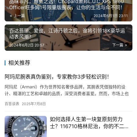
品味非凡，尊贵之选！Chopard萧邦L.U.C XPS 1860
Officer旺多姆1号限量版腕表，让你的生活与众不同！
上一篇
2024年6月1日 23:11
百达翡丽、爱彼、江诗丹顿之后，谁将引领18K豪华运
动表风潮？
2024年6月2日 20:57
下一篇
相关推荐
阿玛尼腕表真伪鉴别，专家教你3步轻松识别！
阿玛尼（Armani）作为世界知名奢侈品牌，其腕表凭借独特的设
计、精湛的工艺和卓越的品质，深受消费者喜爱。然而，市场上也
出现了许多假冒伪劣的阿玛尼腕表，让消费者在购买时难以辨别真
百答谈表
2025年7月8日
伪…
如何选择人生第一块复原刻劳力
士？116710格林尼治，你的不二之
选！