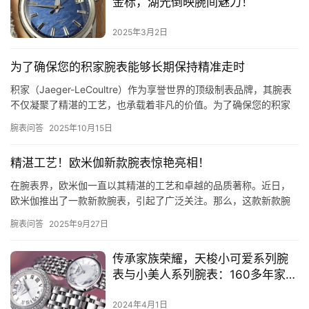
金标，湖光倒映腕间魅力！
2025年3月2日
为了确保您的积家腕表能够长期保持精准走时
积家（Jaeger-LeCoultre）作为享誉世界的顶级制表品牌，其腕表
不仅凝聚了精湛的工艺，也承载着非凡的价值。为了确保您的积家
腕表能够长期保持精准走时、优雅外观和卓越性能，正…
腕表问答
2025年10月15日
精湛工艺！欧米伽新款腕表惊艳亮相！
在腕表界，欧米伽一直以其精湛的工艺和卓越的品质著称。近日，
欧米伽推出了一款新款腕表，引起了广泛关注。那么，这款新款腕
表究竟怎么样呢？让我们一起来了解一下。 首先，从外观设计上来
腕表问答
2025年9月27日
看，…
传承家族荣耀，天梭小可爱系列腕
表与小美人系列腕表：160多年家族
徽章“玫瑰”图案，品质保证！
2024年4月1日