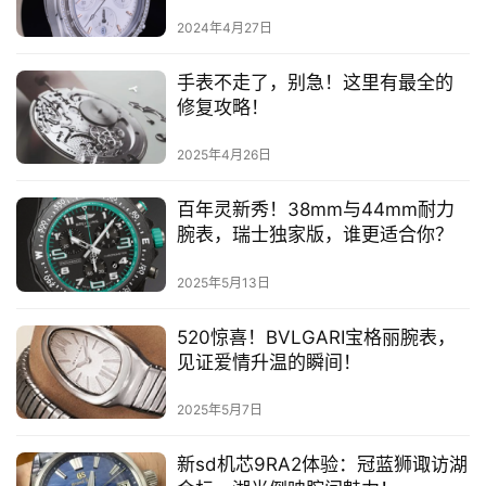
华！
2024年4月27日
手表不走了，别急！这里有最全的
修复攻略！
2025年4月26日
百年灵新秀！38mm与44mm耐力
腕表，瑞士独家版，谁更适合你？
2025年5月13日
520惊喜！BVLGARI宝格丽腕表，
见证爱情升温的瞬间！
2025年5月7日
新sd机芯9RA2体验：冠蓝狮诹访湖