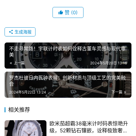
答
赞
(0)
生成海报
不走寻常路！宇联计时表如何诠释古董车灵感与现代审
美
上一篇
2024年5月20日 13:16
罗杰杜彼日内瓦钟表展：创新材质与顶级工艺的完美融
合
2024年5月22日 13:24
下一篇
相关推荐
欧米茄超霸38毫米计时码表惊艳升
级，52颗钻石镶嵌，诠释极致奢