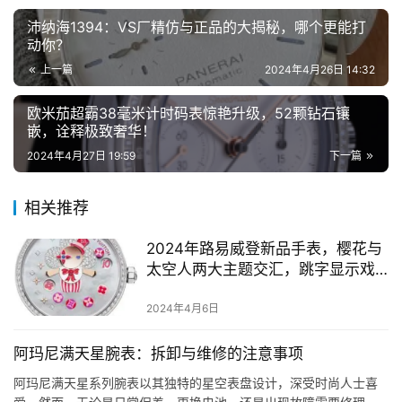
沛纳海1394：VS厂精仿与正品的大揭秘，哪个更能打
动你？
上一篇
2024年4月26日 14:32
欧米茄超霸38毫米计时码表惊艳升级，52颗钻石镶
嵌，诠释极致奢华！
2024年4月27日 19:59
下一篇
相关推荐
2024年路易威登新品手表，樱花与
太空人两大主题交汇，跳字显示戏
码引发视觉魅力。
2024年4月6日
阿玛尼满天星腕表：拆卸与维修的注意事项
阿玛尼满天星系列腕表以其独特的星空表盘设计，深受时尚人士喜