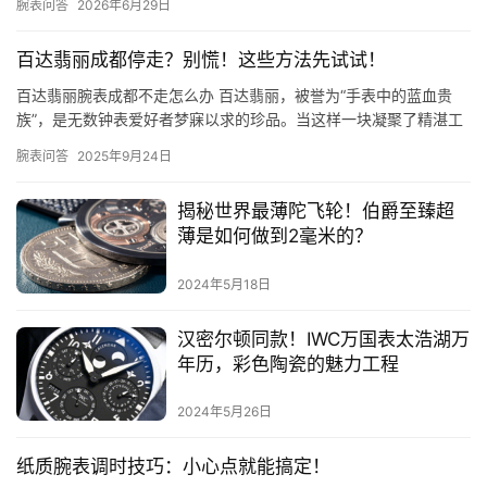
腕表问答
2026年6月29日
百达翡丽成都停走？别慌！这些方法先试试！
百达翡丽腕表成都不走怎么办 百达翡丽，被誉为“手表中的蓝血贵
族”，是无数钟表爱好者梦寐以求的珍品。当这样一块凝聚了精湛工
艺与非凡价值的腕表，在美丽的“天府之国”成都突然停止走动时，…
腕表问答
2025年9月24日
揭秘世界最薄陀飞轮！伯爵至臻超
薄是如何做到2毫米的？
2024年5月18日
汉密尔顿同款！IWC万国表太浩湖万
年历，彩色陶瓷的魅力工程
2024年5月26日
纸质腕表调时技巧：小心点就能搞定！