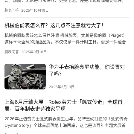
爱。然而，无论是日常保养、更换电池，还是出现故障需要修理，
很多人都会关心：这款表可以自己拆解或维修吗？ 重要提示：谨慎
腕表问答
2025年10月19日
操作…
机械伯爵表怎么养？这几点不注意就亏大了！
机械伯爵腕表该怎么保养好呢 机械腕表，尤其是像伯爵（Piaget）
这样享誉全球的顶级品牌，不仅仅是一件计时工具，更是一件融合
了精湛工艺、复杂机械与艺术美学的奢侈品。它凝聚了制表师的…
腕表问答
2025年9月18日
华为手表抬腕亮屏功能，你设置对
了吗？
2025年3月19日
上海6月压轴大展｜Rolex劳力士「蚝式传奇」全球首
展，百年制表史诗独家呈现
2026年正值劳力士蚝式腕表诞生百年，品牌重磅打造的「蚝式传奇
Oyster Story」全球首展落地上海西岸，这也是该百年主题大展首
次、唯一全球首发落地中国。作为6月上海必看的顶…