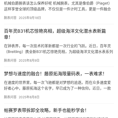
机械伯爵腕表该怎么保养好呢 机械腕表，尤其是像伯爵（Piaget）
这样享誉全球的顶级品牌，不仅仅是一件计时工具，更是一件融合
了精湛工艺、复杂机械与艺术美学的奢侈品。它凝聚了制表师的…
腕表问答
2025年9月18日
百年灵B31机芯惊艳亮相，超级海洋文化潜水表新篇
章！
在钟表界，每一次技术的革新都是一次行业的飞跃。近日，百年灵
（Breitling）携全新B31机芯惊艳亮相，为超级海洋文化潜水表系列
翻开了一个新的篇章。这款机芯的问世，不仅代表了百年…
腕表问答
2025年8月9日
梦想与速度的融合！藤原拓海限量码表，一表难求！
在速度的世界里，每一次飞驰都是对梦想的追逐。而在众多速度爱
好者心中，藤原拓海这个名字，早已成为了一种信仰。近日，一款
以藤原拓海为灵感的限量码表问世，瞬间引发了速度与激情的狂
腕表问答
2025年8月8日
潮，成为…
帕赛罗表带拆卸全攻略，新手也能秒学会！