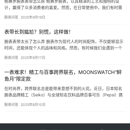
帕赛罗腕表表带怎么拆 帕赛罗腕表，以其精湛的工艺和独特的设
计，赢得了众多消费者的喜爱。然而，在日常使用中，我们有时需
要更换表带，以适应不同的场合或个人喜好。那么，帕赛罗腕表表
腕表问答
2025年9月19日
带怎么…
表带长到尴尬？别慌，这样做！
腕表表带太长了怎么弄 腕表作为现代人的时尚配饰，不仅能够显示
时间，还能体现个人的品味和风格。然而，有时候我们会遇到一个
问题：腕表表带太长了。这不仅影响美观，还可能造成佩戴不适。
腕表问答
2025年9月17日
那么…
一表难求！精工与百事跨界联名，MOONSWATCH“鲟
鱼月”限定款
在时尚界，跨界联名总是能带来意想不到的火花。近日，日本知名
腕表品牌精工（Seiko）与全球知名饮料品牌百事可乐（Pepsi）携
手，推出了一款极具创意的联名腕表——MOONSWATC…
腕表问答
2025年8月10日