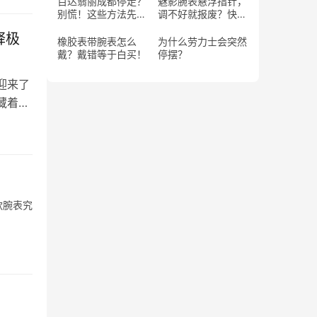
百达翡丽成都停走？
魅影腕表悬浮指针，
别慌！这些方法先试
调不好就报废？快
试！
学！
释极
橡胶表带腕表怎么
为什么劳力士会突然
戴？戴错等于白买！
停摆？
迎来了
藏着一
款腕表究