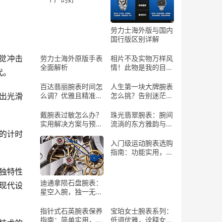
劳力士海外版与国内
国行版区别详解
视觉冲击
劳力士海外原版手表
相片不及实物万样风
全面解析
情！此物是我的目标
代。
情表
百达翡丽腕表时间怎
人生第一块大牌腕表
现出光滑
么调？优雅且精准的
怎么挑？告别迷茫，
操作指南
找到你的“腕”上珍宝
戴腕表过敏怎么办？
珠光翡翠腕表：腕间
实用解决方案与预防
流淌的东方雅韵与自
建议
然灵气
上的计时
入门级运动腕表选购
指南：功能实用，助
力运动
和独特性
迪通拿陨石盘腕表：
现代设
星空入腕，独一无二
的艺术珍品
指针式石英腕表保养
宝珀女士腕表系列：
指南：简单实用，延
低调优雅，诠释女性