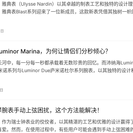
雅典表（Ulysse Nardin）以其卓越的制表工艺和独特的设计
，雅典表Blast系列迎来了一位新成员，这款新表凭借其独树一帜
湛的工艺，让人…
4日
uminor Marina，为何让情侣们分秒倾心？
河中，每一分每一秒都承载着无数珍贵的回忆。而沛纳海Lumin
a庐米诺系列与Luminor Due庐米诺杜尔系列腕表，以其独特的设
成为了见证…
7日
琴腕表手动上弦困扰，这个方法能解决！
，作为瑞士钟表业的佼佼者，以其精湛的工艺和优雅的设计赢得
喜爱。然而，在使用过程中，有些用户可能会遇到手动上弦困难