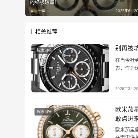
的终极较量！
上一篇
2025年6月20
相关推荐
别再被
腕表问答
在当今社
表，作为
爱。然而
2025年3月2
欧米茄
腕表问答
敢点进
欧米茄星
在宇宙漫