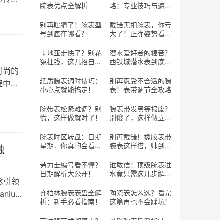
腕表优点全解析
略：专业技巧与避坑
指南
别再瞎猜了！腕表型
戴错无扣腕表，你亏
号到底在哪看？
大了！正确姿势看这
里！
卡地亚走快了？别花
潜水爱好者的福音？
冤枉钱，这几招自己
西铁城潜水表到底行
时尚的
搞定！
不行？
纸质腕表调时技巧：
别再忍受不合适的腕
程中遇
小心点就能搞定！
表！表带调节全攻略
腕带表松紧难调？别
腕表带发黑等报废？
慌，这样做就对了！
别傻了，这样做立马
焕新！
腕表时区转盘：日期
别再戴错！橡胶表带
星期，你真的会看
腕表这样搭，帅到回
融
吗？
头率100%！
劳力士编号看不懂？
谁敢信！顶级腕表进
日期解析大公开！
水竟只需这几步解
念引领
决？
齐柏林腕表表盘全解
陶瓷表怎么选？看完
nium
析：新手必看指南！
这篇再也不会踩坑！