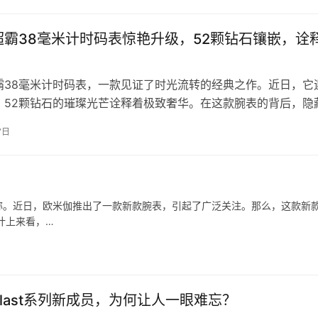
超霸38毫米计时码表惊艳升级，52颗钻石镶嵌，诠
！
霸38毫米计时码表，一款见证了时光流转的经典之作。近日，它
，52颗钻石的璀璨光芒诠释着极致奢华。在这款腕表的背后，隐
承与创新的故事。 提及欧米茄…
7日
称。近日，欧米伽推出了一款新款腕表，引起了广泛关注。那么，这款新
计上来看，…
last系列新成员，为何让人一眼难忘？