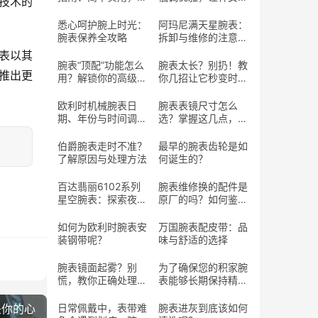
新技术的
长寿命
魅力
悉心呵护腕上时光：
阿玛尼满天星腕表：
腕表保养全攻略
拆卸与维修的注意事
项
水表以其
腕表“顶配”功能怎么
腕表太长？别扔！教
推出更
用？解锁你的高级腕
你几招让它秒变时尚
表潜藏魅力
单品
欧利时机械腕表日
腕表表镜尺寸怎么
期、年份与时间调整
选？掌握这几点，选
指南
对心仪腕表
伯爵腕表走时不准？
最早的腕表齿轮是如
了解原因与处理方法
何诞生的？
百达翡丽6102系列
腕表维修换的配件是
星空腕表：探索夜空
原厂的吗？如何鉴定
的腕上艺术
真假的配件？
如何为欧利时腕表安
万国腕表配皮带：品
装钢带呢？
味与舒适的选择
腕表镜面起雾？别
为了确保您的积家腕
慌，教你正确处理方
表能够长期保持精准
法
走时
是你的心
日常佩戴中，表带难
腕表进灰到底该如何