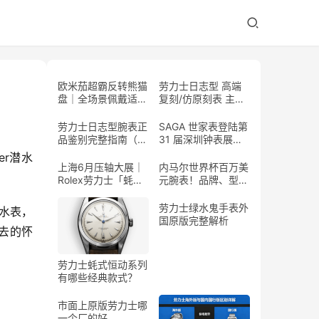
欧米茄超霸反转熊猫
劳力士日志型 高端
盘｜全场景佩戴适配
复刻/仿原刻表 主流
指南
式样大全
劳力士日志型腕表正
SAGA 世家表登陆第
品鉴别完整指南（普
31 届深圳钟表展，
通人可实操）
「花开有时」高级珠
er潜水
宝腕表惊艳亮相
上海6月压轴大展｜
内马尔世界杯百万美
Rolex劳力士「蚝式
元腕表！品牌、型
传奇」全球首展，百
号、工艺、稀缺度全
年制表史诗独家呈现
解析
劳力士绿水鬼手表外
潜水表，
国原版完整解析
去的怀
劳力士蚝式恒动系列
有哪些经典款式？
市面上原版劳力士哪
一个厂的好