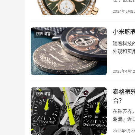
奇，降临
2024年5月8
小米腕
腕表问答
随着科技
外观和实
到了屏幕
2025年4月1
泰格豪雅
腕表问答
合？
在钟表界，
潮流。近日
版，这款
2025年5月2