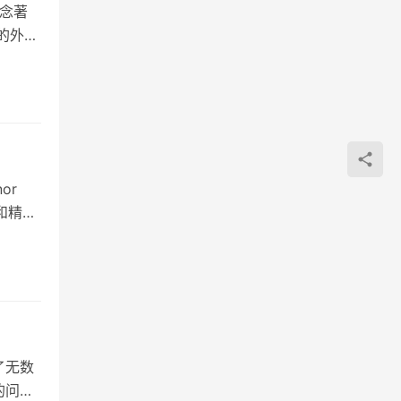
理念著
的外观
or
计和精湛
了无数
的问