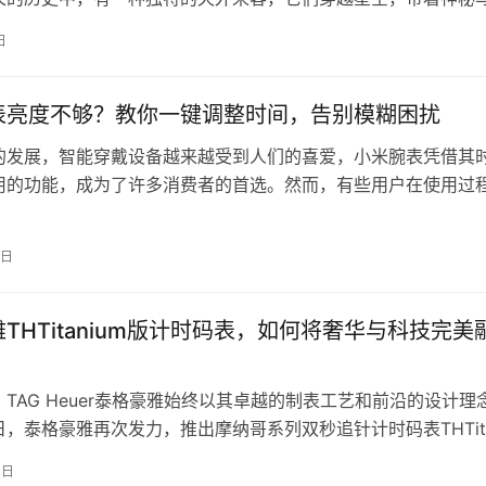
地球。它们，就是陨石。而如今，有…
日
表亮度不够？教你一键调整时间，告别模糊困扰
的发展，智能穿戴设备越来越受到人们的喜爱，小米腕表凭借其
用的功能，成为了许多消费者的首选。然而，有些用户在使用过
亮度不足的问题，导致看时间不够清…
2日
THTitanium版计时码表，如何将奢华与科技完美
TAG Heuer泰格豪雅始终以其卓越的制表工艺和前沿的设计理
，泰格豪雅再次发力，推出摩纳哥系列双秒追针计时码表THTita
新品将时尚与技…
3日