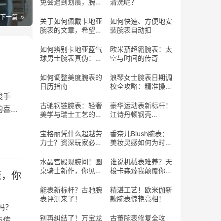
免会遇到划痕，腕表
清洗呢？
表带划痕到底该怎么
下一篇
处理呢？
关于如何佩戴卡地亚
如何快速、方便地安
腕表的文章，希望能
装腕表自动扣
帮助您优雅地佩戴您
的爱表
如何辨别卡地亚蓝气
欧米茄超霸腕表：太
球男士腕表真伪：实
空与时间的传奇
用指南
如何调整美度腕表的
浪琴女士腕表日期调
日历指南
校全攻略：精准操作
与避坑指南
梭手
古驰钢链腕表：轻奢
豪华运动表新标杆！
的喜
美学与瑞士工艺的完
江诗丹顿钢壳
美交融
Ref.222值得期待？
宝格丽凭什么超越劳
香奈儿Blush腕表：
力士？资深玩家必
美妆灵感如何为时间
看！
“上妆”？
水晶宫殿现腕间！圆
谁说机械表难养？天
桌骑士新作，你见过
梭卡森臻我颠覆你的
表，你
这样的工艺吗？
认知！
能表新标杆？古驰腕
精湛工艺！欧米伽新
表评测来了！
款腕表惊艳亮相！
吗？
别再纠结了！万宝龙
古董腕表修复全攻
与传