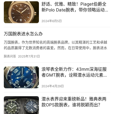
舒适、优雅、精致！Piaget伯爵全
新Polo Date腕表，带你领略运动奢
华新风尚！
2024年6月5日
万国腕表进水怎么办
万国腕表，作为世界知名的高端腕表品牌，以其精湛的工艺和卓越
的品质赢得了无数消费者的喜爱。然而，在日常使用中，腕表进水
是一个常见的问题。那么，万国腕表进水后应该如何处理呢？本文
腕表问答
2025年7月31日
将为您…
浪琴表全新力作：43mm深海征服
者GMT腕表，诠释潜水运动元素，
带你探索水下世界！
2024年4月29日
潜水表界迎来重磅新品！雅典表两
款OPS款腕表，谁将脱颖而出？